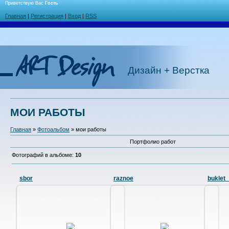
Приветствую Вас
Гость
Главная
|
Регистрация
|
Вход
|
RSS
Дизайн + Верстка
МОИ РАБОТЫ
Главная
»
Фотоальбом
» мои работы
Портфолио работ
Фотографий в альбоме
:
10
sbor
raznoe
buklet_
15.01.2010
05.01.2010
Обло
Макеты логотипов разных фирм