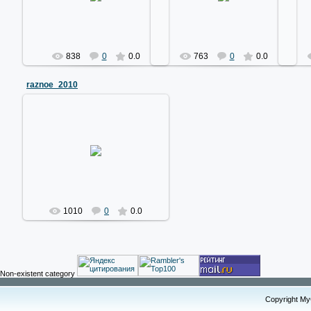
"Мосрегионгаза" на 2010 год
экспериментального завода
dimedrolius
dimedrolius
838
0
0.0
763
0
0.0
raznoe_2010
05.01.2010
Последние работы (ассорти)
dimedrolius
1010
0
0.0
Non-existent category
Copyright M