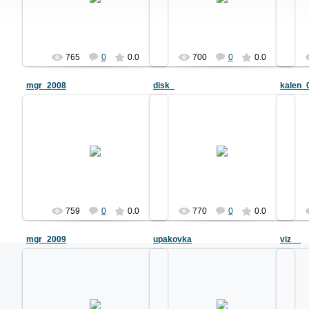
dimedrolius
dimedrolius
765
0
0.0
700
0
0.0
mgr_2008
disk_
kalen_
05.01.2010
05.01.2010
Календарь-домик для
CD-DVD диски и вкладыши к ним
"Мосрегионгаза" на 2009 год
dimedrolius
dimedrolius
759
0
0.0
770
0
0.0
mgr_2009
upakovka
viz__
05.01.2010
05.01.2010
Упаковка (флексопечать) для
Календарь-домик для
продукции Бирюлевского