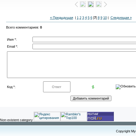
« Предыдущая
|
1
2
3
4
5
6
[
7
]
8
9
10
|
Следующая »
Всего комментариев
:
0
Имя *:
Email *:
Код *:
Non-existent category
Copyright M