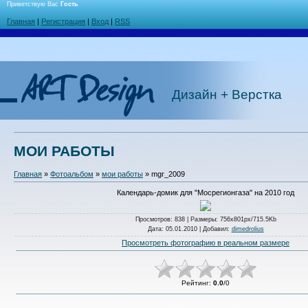
Приветствую Вас
Гость
Главная
|
Регистрация
|
Вход
|
RSS
Дизайн + Верстка
МОИ РАБОТЫ
Главная
»
Фотоальбом
»
мои работы
» mgr_2009
Календарь-домик для "Мосрегионгаза" на 2010 год
Просмотров
: 838 |
Размеры
: 756x801px/715.5Kb
Дата
: 05.01.2010 |
Добавил
:
dimedrolius
Просмотреть фотографию в реальном размере
Рейтинг
:
0.0
/
0